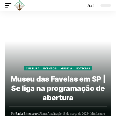
Aa
CULTURA
EVENTOS
MÚSICA
NOTÍCIAS
Museu das Favelas em SP |
Se liga na programação de
abertura
Por
Paola Bittencourt
Última Atualização 18 de março de 2023
4 Min Leitura