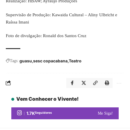
Realização: HBAW; Ayráújo Produções
Supervisão de Produção: Kawaida Cultural – Aliny Ulbricht e
Raíssa Imani
Foto de divulgação: Ronald dos Santos Cruz
guasu
sesc copacabana
Teatro
Tags:
Vem Conhecer o Vivente!
1.7K
Seguidores
Me Siga!