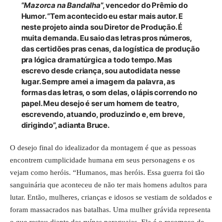
“
Mazorca na Bandalha
”, vencedor do
Prêmio do
Humor
. “Tem acontecido eu estar mais autor. E
neste projeto ainda sou Diretor de Produção. É
muita demanda. Eu saio das letras pros números,
das certidões pras cenas, da logística de produção
pra lógica dramatúrgica a todo tempo. Mas
escrevo desde criança, sou autodidata nesse
lugar. Sempre amei a imagem da palavra, as
formas das letras, o som delas, o lápis correndo no
papel. Meu desejo é ser um homem de teatro,
escrevendo, atuando, produzindo e, em breve,
dirigindo”, adianta Bruce.
O desejo final do idealizador da montagem é que as pessoas
encontrem cumplicidade humana em seus personagens e os
vejam como heróis. “Humanos, mas heróis. Essa guerra foi tão
sanguinária que aconteceu de não ter mais homens adultos para
lutar. Então, mulheres, crianças e idosos se vestiam de soldados e
foram massacrados nas batalhas. Uma mulher grávida representa