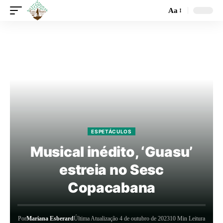
Aa
ESPETÁCULOS
Musical inédito, ‘Guasu’
estreia no Sesc
Copacabana
Por
Mariana Esberard
Última Atualização 4 de outubro de 2023
10 Min Leitura