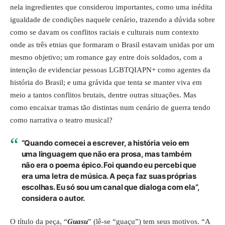
nela ingredientes que considerou importantes, como uma inédita
igualdade de condições naquele cenário, trazendo a dúvida sobre
como se davam os conflitos raciais e culturais num contexto
onde as três etnias que formaram o Brasil estavam unidas por um
mesmo objetivo; um romance gay entre dois soldados, com a
intenção de evidenciar pessoas LGBTQIAPN+ como agentes da
história do Brasil; e uma grávida que tenta se manter viva em
meio a tantos conflitos brutais, dentre outras situações. Mas
como encaixar tramas tão distintas num cenário de guerra tendo
como narrativa o teatro musical?
“Quando comecei a escrever, a história veio em
uma linguagem que não era prosa, mas também
não era o poema épico. Foi quando eu percebi que
era uma letra de música. A peça faz suas próprias
escolhas. Eu só sou um canal que dialoga com ela”,
considera o autor.
O título da peça, “
Guasu
” (lê-se “guaçu”) tem seus motivos. “A