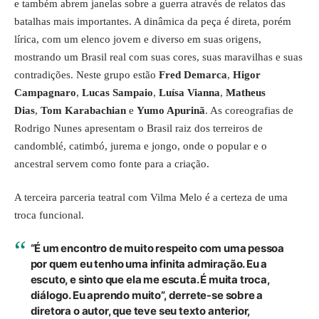
e também abrem janelas sobre a guerra através de relatos das
batalhas mais importantes. A dinâmica da peça é direta, porém
lírica, com um elenco jovem e diverso em suas origens,
mostrando um Brasil real com suas cores, suas maravilhas e suas
contradições. Neste grupo estão
Fred Demarca
,
Higor
Campagnaro
,
Lucas Sampaio
,
Luísa Vianna
,
Matheus
Dias
,
Tom Karabachian
e
Yumo Apurinã
. As coreografias de
Rodrigo Nunes apresentam o Brasil raiz dos terreiros de
candomblé, catimbó, jurema e jongo, onde o popular e o
ancestral servem como fonte para a criação.
A terceira parceria teatral com Vilma Melo é a certeza de uma
troca funcional.
“É um encontro de muito respeito com uma pessoa
por quem eu tenho uma infinita admiração. Eu a
escuto, e sinto que ela me escuta. É muita troca,
diálogo. Eu aprendo muito”, derrete-se sobre a
diretora o autor, que teve seu texto anterior,