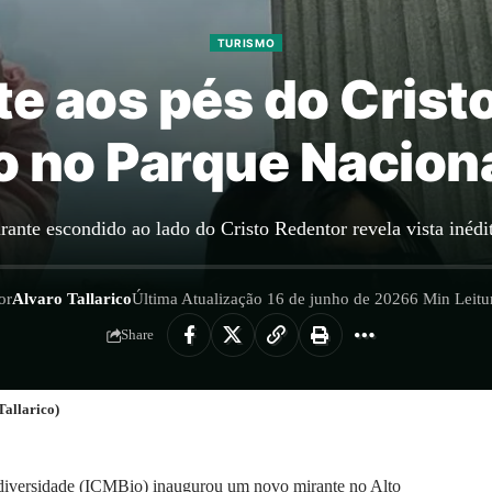
TURISMO
e aos pés do Crist
 no Parque Naciona
ante escondido ao lado do Cristo Redentor revela vista inédi
or
Alvaro Tallarico
Última Atualização 16 de junho de 2026
6 Min Leitu
Share
Tallarico)
diversidade (ICMBio) inaugurou um novo mirante no Alto