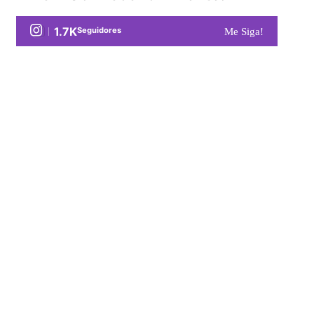
1.7K
Seguidores
Me Siga!