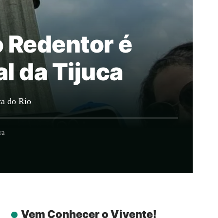
o Redentor é
l da Tijuca
ta do Rio
ra
Vem Conhecer o Vivente!