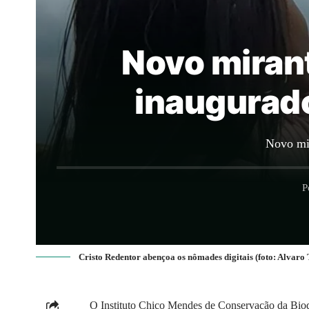
Novo mirant
inaugurado
Novo mir
P
Cristo Redentor abençoa os nômades digitais (foto: Alvaro 
O Instituto Chico Mendes de Conservação da Bio