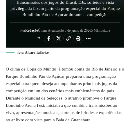
Transmissões dos jogos do Brasil, DJs, sorteios e vista
privilegiada fazem parte da programação especial do Parque
Bondinho Pão de Açúcar durante a competição
Por
Redação
Última Atualização 5 de junho de 2026
5 Min Leitura
foto: Alvaro Tallarico
O clima de Copa do Mundo já tomou conta do Rio de Janeiro e o
Parque Bondinho Pão de Açúcar preparou uma programação
especial para quem deseja acompanhar os principais jogos da
competição em um dos cenários mais emblemáticos do país.
Durante o Mundial de Seleções, o atrativo promove o Parque
Bondinho Arena Fest, iniciativa que combina transmissões ao
vivo, apresentações musicais, sorteios de brindes e experiências
ao ar livre com vista para a Baía de Guanabara.