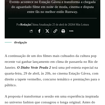
Evento acontece no Estação Gávea e transforma a chegada
do aguardado filme em noite de moda, cinema e disputa
entre fãs no melhor estilo Runway.
Por
Redação
Última Atualização 25 de abril de 2026
4 Min Leitura
divulgação
A continuação de um dos filmes mais cultuados da cultura pop
recente vai ganhar lançamento em clima de passarela no Rio de
Janeiro.
O Diabo Veste Prada 2
terá uma pré-estreia especial na
quarta-feira, 29 de abril, às 20h, no cinema Estação Gávea, com
direito a tapete vermelho, concurso temático e premiações para o
público.
A proposta é transformar a sessão em uma experiência inspirada
no universo fashion que consagrou o longa original. Antes do