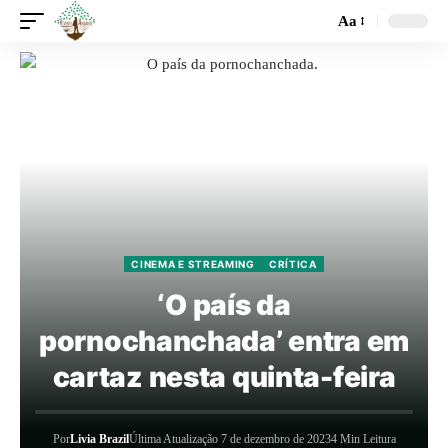
Aa
CINEMA E STREAMING
CRÍTICA
‘O país da
pornochanchada’ entra em
cartaz nesta quinta-feira
Por
Livia Brazil
Última Atualização 7 de dezembro de 2023
4 Min Leitura