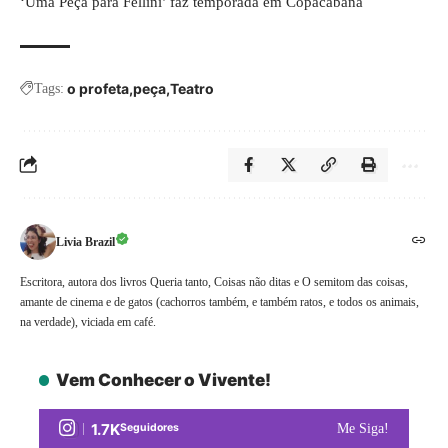
‘
Uma Peça para Fellini’ faz temporada em Copacabana
o profeta
peça
Teatro
Tags:
Livia Brazil
Escritora, autora dos livros Queria tanto, Coisas não ditas e O semitom das coisas,
amante de cinema e de gatos (cachorros também, e também ratos, e todos os animais,
na verdade), viciada em café.
Vem Conhecer o Vivente!
1.7K
Seguidores
Me Siga!