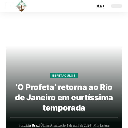
Aa
ESPETÁCULOS
‘O Profeta’ retorna ao Rio
de Janeiro em curtíssima
temporada
Por
Livia Brazil
Última Atualização 1 de abril de 2024
4 Min Leitura