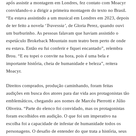
após assistir a montagem em Londres, fez contato com Moacyr
convidando-o a dirigir a primeira montagem do texto no Brasil.
“Eu estava assistindo a um musical em Londres em 2023, depois
de ter feito a novela ‘
Travessia’
, de Gloria Perez, quando ouvi
um burburinho. As pessoas falavam que haviam assistido o
espetáculo Brokeback Mountain num teatro bem perto de onde
eu estava. Então eu fui conferir e fiquei encantado”, relembra
Brou. “E eu topei o convite na hora, pois é uma bela e
importante história, cheia de humanidade e beleza”, reitera
Moacyr.
Direitos comprados, produção caminhando, foram feitas
audições em busca dos atores para dar vida aos protagonistas tão
emblemáticos, chegando aos nomes de Marcéu Pierrotti e Júlio
Oliveira. “Parte do elenco foi convidado, mas os protagonistas
foram escolhidos em audição. O que foi um imperativo na
escolha foi a capacidade de infestar de humanidade todos os
personagens. O desafio de entender do que trata a história, seus