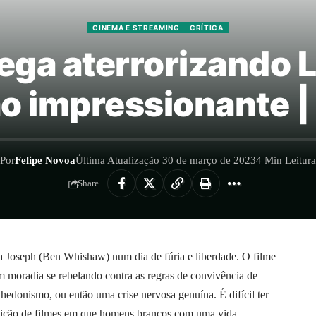
CINEMA E STREAMING
CRÍTICA
hega aterrorizando
o impressionante | 
Por
Felipe Novoa
Última Atualização 30 de março de 2023
4 Min Leitura
Share
a Joseph (Ben Whishaw) num dia de fúria e liberdade. O filme
moradia se rebelando contra as regras de convivência de
 hedonismo, ou então uma crise nervosa genuína. É difícil ter
adição de filmes em que homens brancos com uma vida