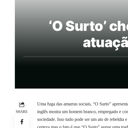
‘O Surto’ c
atuaçã
Uma fuga das amarras sociais, “O Surto” apresent
inglês mostra um homem branco, empregado e com 
SHARE
sociedade. Isso tudo pode ser um ato de rebeldia e
certeza mas o fato é que “O Surto” segue uma tr