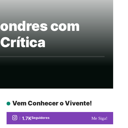
 Londres com
Crítica
Vem Conhecer o Vivente!
1.7K
Seguidores
Me Siga!