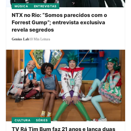
MÚSICA
ENTREVISTAS
NTX no Rio: “Somos parecidos com o
Forrest Gump”; entrevista exclusiva
revela segredos
Genius Lab
10 Min Leitura
CULTURA
SÉRIES
TV Rá Tim Bum faz 21 anos e lança duas