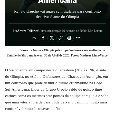
Americana
Renato Gaúcho vai quase sem titulares para confronto
decisivo diante do Olimpia
Por
Alvaro Tallarico
Última Atualização 19 de maio de 2026
4 Min Leitura
Vasco da Gama x Olimpia pela Copa Sudamericana realizado no
Estádio de São Januário em 30 de Abril de 2026. Fotos: Matheus Lima/Vasco.
O Vasco entra em campo nesta quarta-feira (20), às 19h, diante
do Olimpia, no estádio Defensores del Chaco, em Assunção, em
um confronto que pode definir o futuro cruzmaltino na Copa
Sul-Americana. Líder do Grupo G pelo saldo de gols, o time
carioca soma os mesmos sete pontos da equipe paraguaia e sabe
que uma vitória fora de casa pode deixar o caminho muito mais
confortável rumo às oitavas de final.