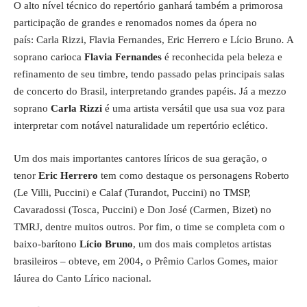
O alto nível técnico do repertório ganhará também a primorosa
participação de grandes e renomados nomes da ópera no
país: Carla Rizzi, Flavia Fernandes, Eric Herrero e Lício Bruno
.
A
soprano carioca
Flavia Fernandes
é reconhecida pela beleza e
refinamento de seu timbre, tendo passado pelas principais salas
de concerto do Brasil, interpretando grandes papéis. Já a mezzo
soprano
Carla Rizzi
é uma artista versátil que usa sua voz para
interpretar com notável naturalidade um repertório eclético.
Um dos mais importantes cantores líricos de sua geração, o
tenor
Eric Herrero
tem como destaque os personagens Roberto
(Le Villi, Puccini) e Calaf (Turandot, Puccini) no TMSP,
Cavaradossi (Tosca, Puccini) e Don José (Carmen, Bizet) no
TMRJ, dentre muitos outros. Por fim, o time se completa com o
baixo-barítono
Lício Bruno
, um dos mais completos artistas
brasileiros – obteve, em 2004, o Prêmio Carlos Gomes, maior
láurea do Canto Lírico nacional.