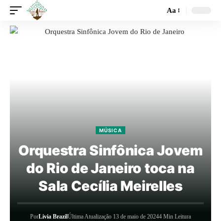
Aa
MÚSICA
Orquestra Sinfônica Jovem
do Rio de Janeiro toca na
Sala Cecília Meirelles
Por
Livia Brazil
Última Atualização 13 de maio de 2024
4 Min Leitura