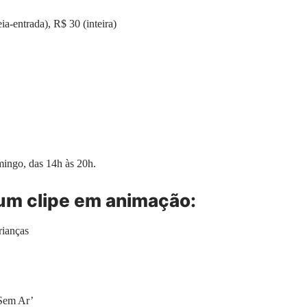
a-entrada), R$ 30 (inteira)
mingo, das 14h às 20h.
a um clipe em animação:
rianças
‘Sem Ar’