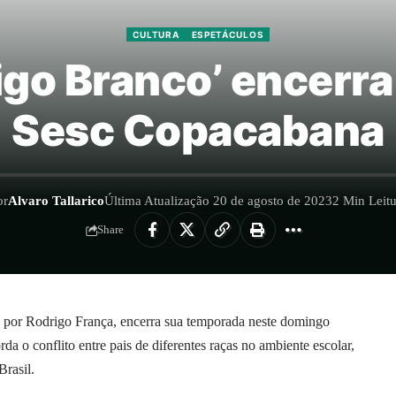
CULTURA
ESPETÁCULOS
go Branco’ encerr
Sesc Copacabana
or
Alvaro Tallarico
Última Atualização 20 de agosto de 2023
2 Min Leitu
Share
a por Rodrigo França, encerra sua temporada neste domingo
a o conflito entre pais de diferentes raças no ambiente escolar,
Brasil.