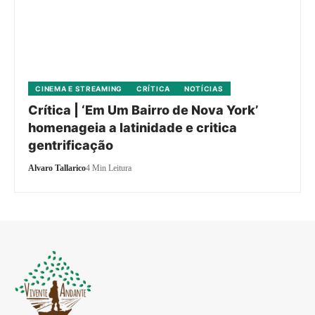
CINEMA E STREAMING
CRÍTICA
NOTÍCIAS
Crítica | ‘Em Um Bairro de Nova York’
homenageia a latinidade e critica
gentrificação
Alvaro Tallarico
4 Min Leitura