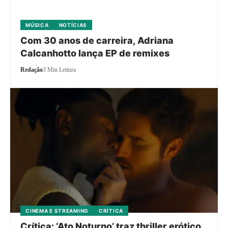
MÚSICA
NOTÍCIAS
Com 30 anos de carreira, Adriana
Calcanhotto lança EP de remixes
Redação
3 Min Leitura
CINEMA E STREAMING
CRÍTICA
Crítica: ‘Ato Noturno’ traz thriller erótico