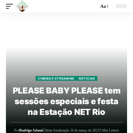
Aa
CINEMA E STREAMING
NOTÍCIAS
PLEASE BABY PLEASE tem
sessões especiais e festa
na Estação NET Rio
Por
Rodrigo Adami
Última Atualização 24 de março de 2023
3 Min Leitura