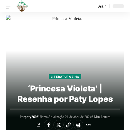
Aa
LITERATURA E HQ
‘Princesa Violeta’ |
Resenha por Paty Lopes
Por
paty2606
Última Atualização 21 de abril de 2024
6 Min Leitura