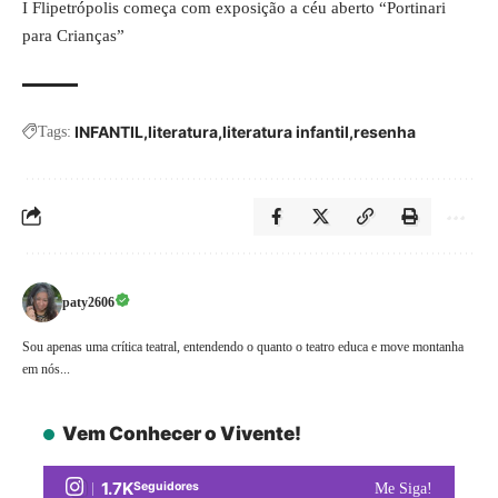
I Flipetrópolis começa com exposição a céu aberto “Portinari
para Crianças”
INFANTIL
literatura
literatura infantil
resenha
Tags:
paty2606
Sou apenas uma crítica teatral, entendendo o quanto o teatro educa e move montanha
em nós...
Vem Conhecer o Vivente!
1.7K
Seguidores
Me Siga!