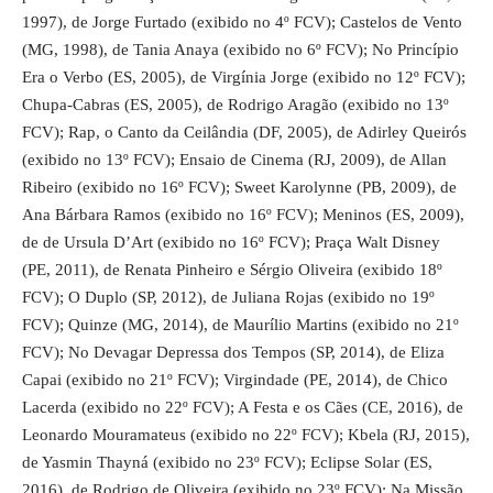
1997), de Jorge Furtado (exibido no 4º FCV); Castelos de Vento
(MG, 1998), de Tania Anaya (exibido no 6º FCV); No Princípio
Era o Verbo (ES, 2005), de Virgínia Jorge (exibido no 12º FCV);
Chupa-Cabras (ES, 2005), de Rodrigo Aragão (exibido no 13º
FCV); Rap, o Canto da Ceilândia (DF, 2005), de Adirley Queirós
(exibido no 13º FCV); Ensaio de Cinema (RJ, 2009), de Allan
Ribeiro (exibido no 16º FCV); Sweet Karolynne (PB, 2009), de
Ana Bárbara Ramos (exibido no 16º FCV); Meninos (ES, 2009),
de de Ursula D’Art (exibido no 16º FCV); Praça Walt Disney
(PE, 2011), de Renata Pinheiro e Sérgio Oliveira (exibido 18º
FCV); O Duplo (SP, 2012), de Juliana Rojas (exibido no 19º
FCV); Quinze (MG, 2014), de Maurílio Martins (exibido no 21º
FCV); No Devagar Depressa dos Tempos (SP, 2014), de Eliza
Capai (exibido no 21º FCV); Virgindade (PE, 2014), de Chico
Lacerda (exibido no 22º FCV); A Festa e os Cães (CE, 2016), de
Leonardo Mouramateus (exibido no 22º FCV); Kbela (RJ, 2015),
de Yasmin Thayná (exibido no 23º FCV); Eclipse Solar (ES,
2016), de Rodrigo de Oliveira (exibido no 23º FCV); Na Missão,