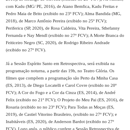
com Kadu (MG/ PE, 2016), de Aiano Bemfica, Kadu Freitas e
Pedro Maia de Brito (exibido no 23º FCV); Alma Bandida (MG,
2018), de Marco Antônio Pereira (exibido no 25º FCV);
Perifericu (SP, 2020), de Rosa Caldeira, Vita Pereira, Sthefanny
Fernanda e Nay Mendl (exibido no 27º FCV); A Morte Branca do
Feiticeiro Negro (SC, 2020), de Rodrigo Ribeiro Andrade
(exibido no 27º FCV).
Já a Sessão Espírito Santo em Retrospectiva, será exibida na
programação noturna, a partir das 19h, no Teatro Glória. Os
filmes que compõem a programação são Perto da Minha Casa
(ES, 2013), de Diego Locatelli e Carol Covre (exibido no 20º
FCV); A Cor do Fogo e a Cor da Cinza (ES, 2014), de André
Felix (exibido no 21º FCV); O Projeto do Meu Pai (ES, 2016), de
Rosaria (exibido no no 23º FCV); Para Todas as Moças (ES,
2019), de Castiel Vitorino Brasileiro, (exibido no 27º FCV); e
Inabitáveis (ES, 2020), de Anderson Bardot (exibido no 27º
FCV). Logo após, o público confere a Sessão Retrospectiva de