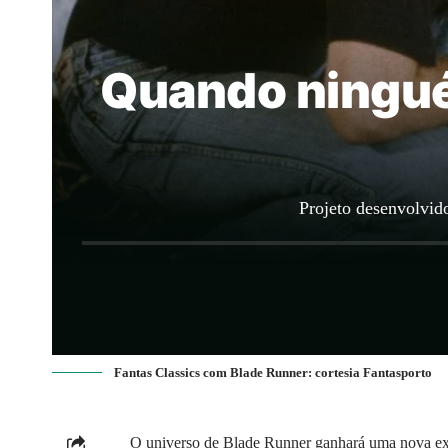
Quando ningué
Projeto desenvolvido
Fantas Classics com Blade Runner: cortesia Fantasporto
O universo de Blade Runner ganhará uma nova ex