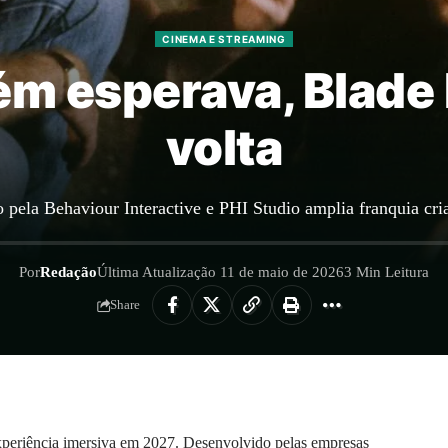
CINEMA E STREAMING
m esperava, Blade 
volta
 pela Behaviour Interactive e PHI Studio amplia franquia cri
Por
Redação
Última Atualização 11 de maio de 2026
3 Min Leitura
Share
periência imersiva em 2027. Desenvolvido pelas empresas