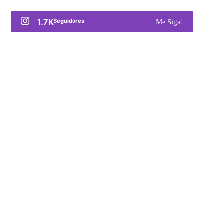
1.7K
Seguidores
Me Siga!