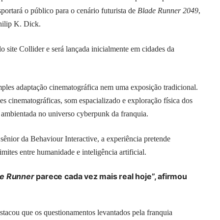
portará o público para o cenário futurista de
Blade Runner 2049
,
hilip K. Dick.
lo site
Collider
e será lançada inicialmente em cidades da
mples adaptação cinematográfica nem uma exposição tradicional.
es cinematográficas, som espacializado e exploração física dos
l ambientada no universo cyberpunk da franquia.
ênior da Behaviour Interactive, a experiência pretende
mites entre humanidade e inteligência artificial.
de Runner
parece cada vez mais real hoje”, afirmou
destacou que os questionamentos levantados pela franquia