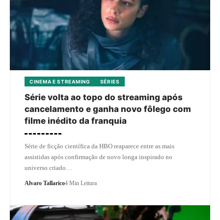
CINEMA E STREAMING
SÉRIES
Série volta ao topo do streaming após
cancelamento e ganha novo fôlego com
filme inédito da franquia
Série de ficção científica da HBO reaparece entre as mais
assistidas após confirmação de novo longa inspirado no
universo criado…
Alvaro Tallarico
4 Min Leitura