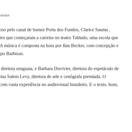
ivier.
moso pelo canal de humor Porta dos Fundos, Clarice Sauma ,
res que começaram a carreira no teatro Tablado, uma escola que
a. A música é composta na hora por Ilan Becker, com concepção e
upo Barbixas.
e diretora uruguaia, e Barbara Duvivier, diretora do espetáculo de
ina Salem Levy, diretora de arte e cenógrafa premiada. O
 com vasta experiência no audiovisual brasileiro. E o texto, bom,