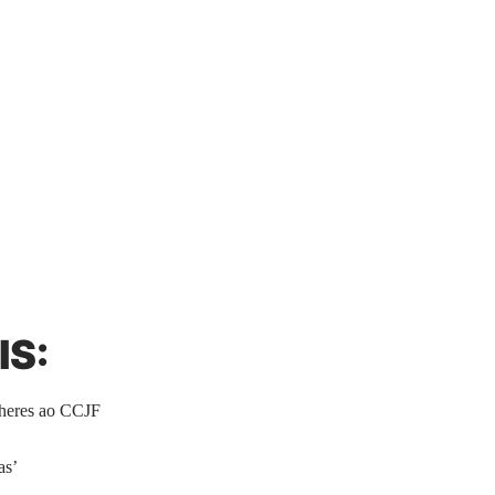
IS:
lheres ao CCJF
as’