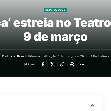
ESPETÁCULOS
’ estreia no Teatro
9 de março
Por
Livia Brazil
Última Atualização 7 de março de 2024
4 Min Leitura
Share