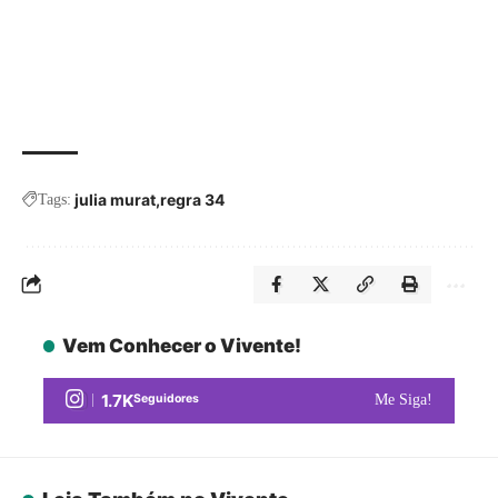
julia murat
regra 34
Tags:
Vem Conhecer o Vivente!
1.7K
Seguidores
Me Siga!