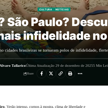
CULTURA
NOTÍCIAS
o? São Paulo? Descu
ais infidelidade no 
cidades brasileiras se tornaram polos de infidelidade, flerte
Alvaro Tallarico
Última Atualização 29 de dezembro de 2025
5 Min Lei
Share
iro
. Verão intenso, corpos à mostra, clima de liberdade e