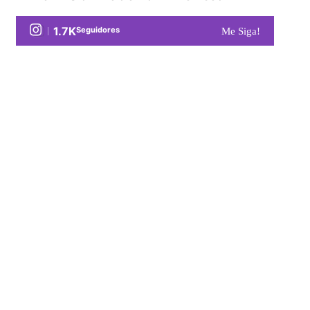
1.7K
Seguidores
Me Siga!