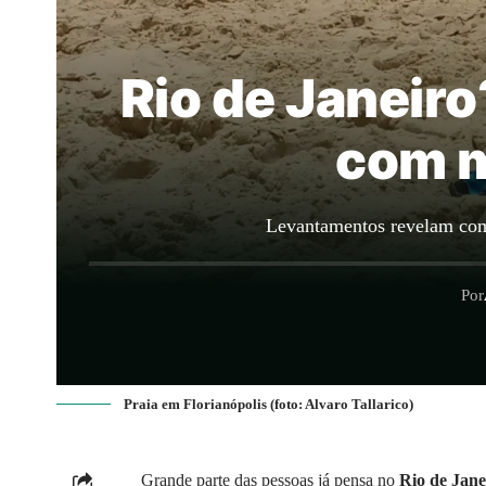
Rio de Janeir
com m
Levantamentos revelam como 
Por
Praia em Florianópolis (foto: Alvaro Tallarico)
Grande parte das pessoas já pensa no
Rio de Jane