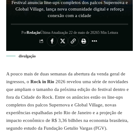
Festival anuncia line-ups completos dos palcos Supernova e
Global Village, lança nova comunidade digital e reforça
conexão com a cidade
Por
Redação
Última Atualização 22 de maio de 2026
5 Min Leitura
divulgação
A pouco mais de duas semanas da abertura da venda geral de
ingressos, o
Rock in Rio
2026 revelou uma série de novidades
que ampliam o tamanho da próxima edição do festival dentro e
fora da Cidade do Rock. Entre os anúncios estão os line-ups
completos dos palcos Supernova e Global Village, novas
experiências espalhadas pelo Rio de Janeiro e a projeção de
impacto econômico de R$ 3,36 bilhões na economia brasileira,
segundo estudo da Fundação Getulio Vargas (FGV).