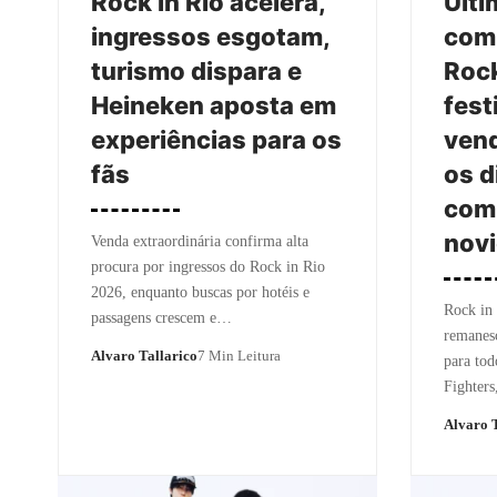
Rock in Rio acelera,
Últi
ingressos esgotam,
comp
turismo dispara e
Rock
Heineken aposta em
fest
experiências para os
vend
fãs
os d
comp
nov
Venda extraordinária confirma alta
procura por ingressos do Rock in Rio
2026, enquanto buscas por hotéis e
Rock in 
passagens crescem e…
remanesc
Alvaro Tallarico
7 Min Leitura
para tod
Fighters
Alvaro T