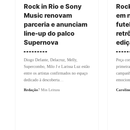
Rock in Rio e Sony
Rock
Music renovam
em n
parceria e anunciam
fute
line-up do palco
retr
Supernova
ediç
Diogo Defante, Delacruz, Melly,
Peça com
Supercombo, Milo J e Larissa Luz estão
primeira
entre os artistas confirmados no espaço
campanh
dedicado à descoberta…
emociona
Redação
7 Min Leitura
Caroline