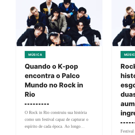
MÚSICA
MÚSI
Quando o K-pop
Rock
encontra o Palco
hist
Mundo no Rock in
esg
Rio
duas
aume
ingr
O Rock in Rio construiu sua história
como um festival capaz de capturar o
espírito de cada época. Ao longo…
Festival