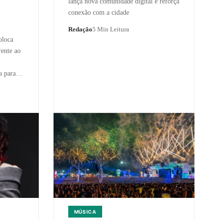
lança nova comunidade digital e reforça
conexão com a cidade
Redação
5 Min Leitura
oloca
rente ao
ta para…
MÚSICA