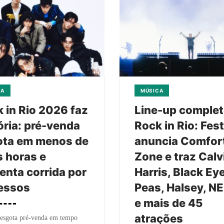
CA
MÚSICA
 in Rio 2026 faz
Line-up comple
ória: pré-venda
Rock in Rio: Fest
ota em menos de
anuncia Comfor
 horas e
Zone e traz Calv
nta corrida por
Harris, Black Ey
essos
Peas, Halsey, N
e mais de 45
atrações
 esgota pré-venda em tempo