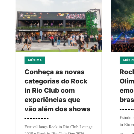
MÚSICA
MÚSI
Conheça as novas
Rock
categorias do Rock
Olim
in Rio Club com
emo
experiências que
bras
vão além dos shows
Estudo r
in Rio en
Festival lança Rock in Rio Club Lounge
2026 e Rock in Rio Club One 2026,