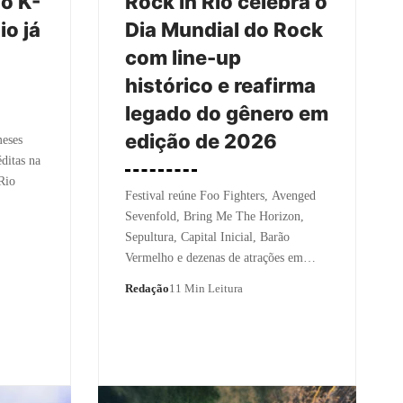
do K-
Rock in Rio celebra o
io já
Dia Mundial do Rock
com line-up
histórico e reafirma
legado do gênero em
edição de 2026
meses
éditas na
Rio
Festival reúne Foo Fighters, Avenged
Sevenfold, Bring Me The Horizon,
Sepultura, Capital Inicial, Barão
Vermelho e dezenas de atrações em…
Redação
11 Min Leitura