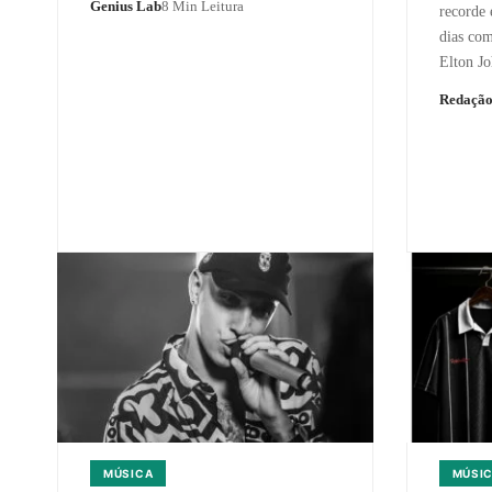
Genius Lab
8 Min Leitura
recorde 
dias com
Elton J
Redaçã
MÚSICA
MÚSI