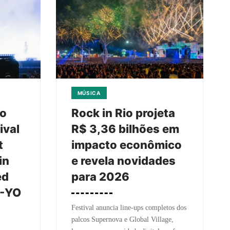
MÚSICA
to
Rock in Rio projeta
ival
R$ 3,36 bilhões em
t
impacto econômico
in
e revela novidades
ed
para 2026
E-YO
Festival anuncia line-ups completos dos
palcos Supernova e Global Village,