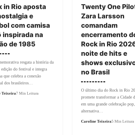
 in Rio aposta
Twenty One Pilo
ostalgia e
Zara Larsson
bol com camisa
comandam
ô inspirada na
encerramento d
ão de 1985
Rock in Rio 202
noite de hits e
shows exclusiv
emorativa resgata a história da
 edição do festival e integra
no Brasil
a que celebra a conexão
l dos brasileiros…
O último dia do Rock in Rio 2
 Teixeira
7 Min Leitura
promete transformar a Cidade 
em uma grande celebração pop,
alternativa…
Caroline Teixeira
5 Min Leitura