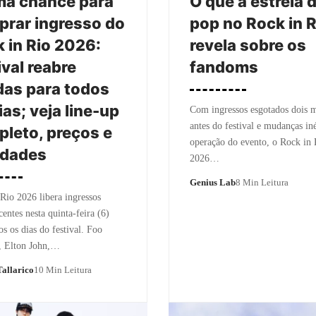
ma chance para
O que a estreia 
rar ingresso do
pop no Rock in R
 in Rio 2026:
revela sobre os
ival reabre
fandoms
as para todos
ias; veja line-up
Com ingressos esgotados dois 
antes do festival e mudanças in
leto, preços e
operação do evento, o Rock in 
idades
2026…
Genius Lab
8 Min Leitura
Rio 2026 libera ingressos
entes nesta quinta-feira (6)
os os dias do festival. Foo
, Elton John,…
allarico
10 Min Leitura