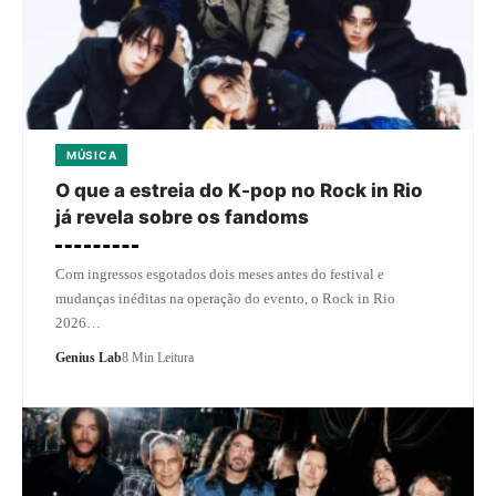
MÚSICA
O que a estreia do K-pop no Rock in Rio
já revela sobre os fandoms
Com ingressos esgotados dois meses antes do festival e
mudanças inéditas na operação do evento, o Rock in Rio
2026…
Genius Lab
8 Min Leitura