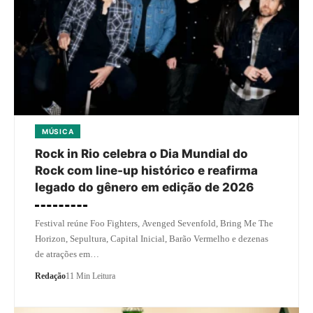
MÚSICA
Rock in Rio celebra o Dia Mundial do
Rock com line-up histórico e reafirma
legado do gênero em edição de 2026
Festival reúne Foo Fighters, Avenged Sevenfold, Bring Me The
Horizon, Sepultura, Capital Inicial, Barão Vermelho e dezenas
de atrações em…
Redação
11 Min Leitura