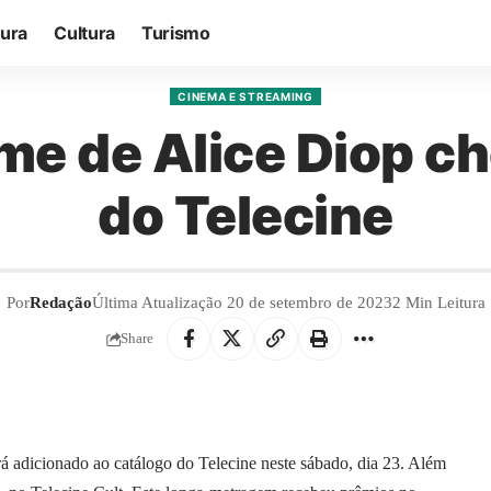
tura
Cultura
Turismo
CINEMA E STREAMING
lme de Alice Diop c
do Telecine
Por
Redação
Última Atualização 20 de setembro de 2023
2 Min Leitura
Share
rá adicionado ao catálogo do Telecine neste sábado, dia 23. Além