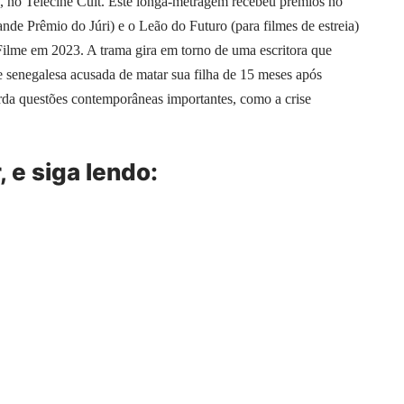
h, no Telecine Cult. Este longa-metragem recebeu prêmios no
nde Prêmio do Júri) e o Leão do Futuro (para filmes de estreia)
lme em 2023. A trama gira em torno de uma escritora que
senegalesa acusada de matar sua filha de 15 meses após
rda questões contemporâneas importantes, como a crise
, e siga lendo: