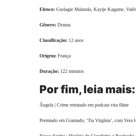
Elenco:
Guslagie Malanda, Kayije Kagame, Valéri
Gênero:
Drama
Classificação:
12 anos
Origem:
França
Duração:
122 minutos
Por fim, leia mais:
Ângela | Crime retratado em podcast vira filme
Premiado em Gramado, ‘Tia Virgínia’, com Vera Hol
Nosso Sonho | História de Claudinho e Buchecha 