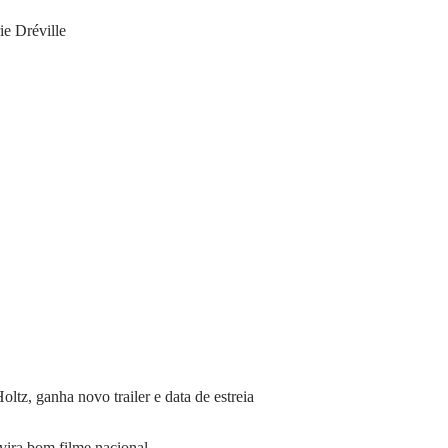
e Dréville
tz, ganha novo trailer e data de estreia
vira bom filme nacional