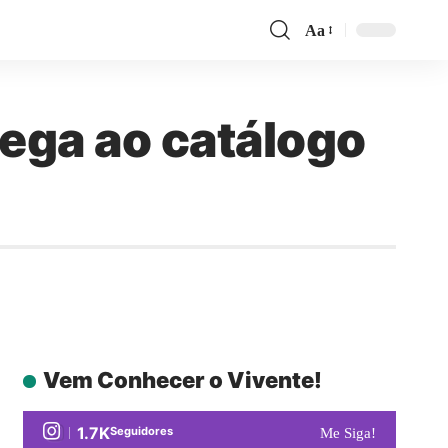
Aa
hega ao catálogo
Vem Conhecer o Vivente!
1.7K
Seguidores
Me Siga!