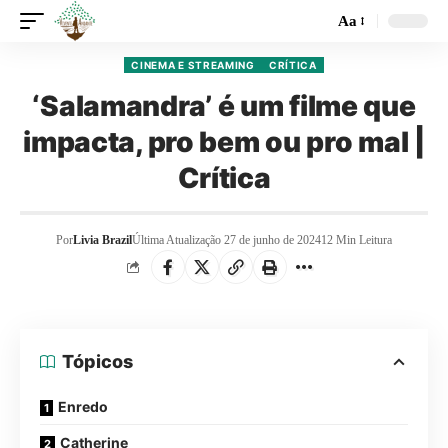
Aa
CINEMA E STREAMING
CRÍTICA
‘Salamandra’ é um filme que
impacta, pro bem ou pro mal |
Crítica
Por
Livia Brazil
Última Atualização 27 de junho de 2024
12 Min Leitura
Tópicos
Enredo
Catherine