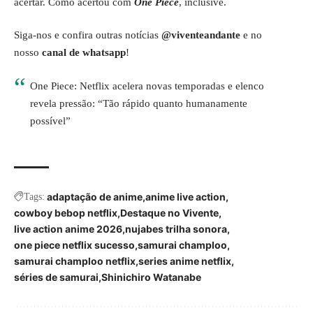
acertar
. Como acertou com
One Piece
, inclusive.
Siga-nos e confira outras notícias
@viventeandante
e no
nosso
canal de whatsapp
!
One Piece: Netflix acelera novas temporadas e elenco
revela pressão: “Tão rápido quanto humanamente
possível”
adaptação de anime
anime live action
Tags:
cowboy bebop netflix
Destaque no Vivente
live action anime 2026
nujabes trilha sonora
one piece netflix sucesso
samurai champloo
samurai champloo netflix
series anime netflix
séries de samurai
Shinichiro Watanabe