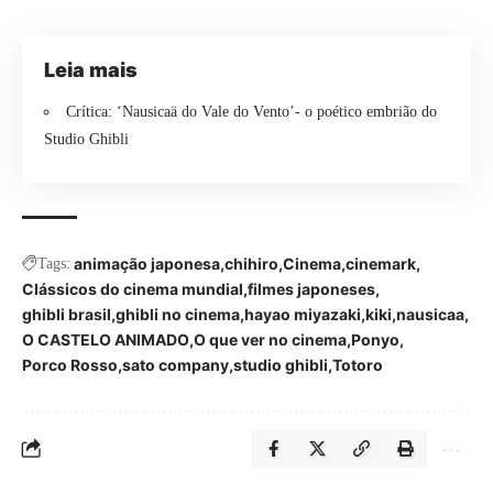
Leia mais
Crítica: ‘Nausicaä do Vale do Vento’- o poético embrião do
Studio Ghibli
animação japonesa
chihiro
Cinema
cinemark
Tags:
Clássicos do cinema mundial
filmes japoneses
ghibli brasil
ghibli no cinema
hayao miyazaki
kiki
nausicaa
O CASTELO ANIMADO
O que ver no cinema
Ponyo
Porco Rosso
sato company
studio ghibli
Totoro