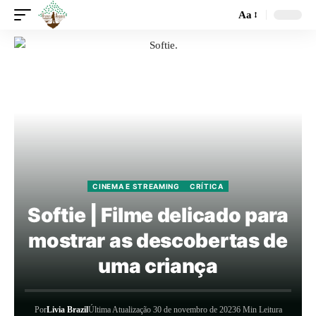
Aa
CINEMA E STREAMING
CRÍTICA
Softie | Filme delicado para
mostrar as descobertas de
uma criança
Por
Livia Brazil
Última Atualização 30 de novembro de 2023
6 Min Leitura