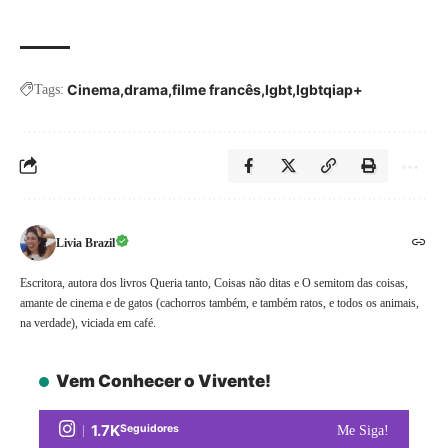
Cinema
drama
filme francês
lgbt
lgbtqiap+
Tags:
Livia Brazil
Escritora, autora dos livros Queria tanto, Coisas não ditas e O semitom das coisas,
amante de cinema e de gatos (cachorros também, e também ratos, e todos os animais,
na verdade), viciada em café.
Vem Conhecer o Vivente!
1.7K
Seguidores
Me Siga!