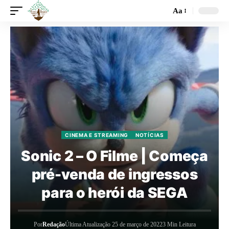
Aa
CINEMA E STREAMING
NOTÍCIAS
Sonic 2 – O Filme | Começa
pré-venda de ingressos
para o herói da SEGA
Por
Redação
Última Atualização 25 de março de 2022
3 Min Leitura