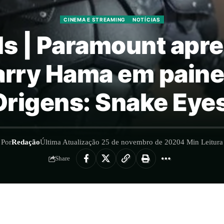
CINEMA E STREAMING
NOTÍCIAS
s | Paramount apre
arry Hama em painel 
Origens: Snake Eyes
Por
Redação
Última Atualização 25 de novembro de 2020
4 Min Leitura
Share