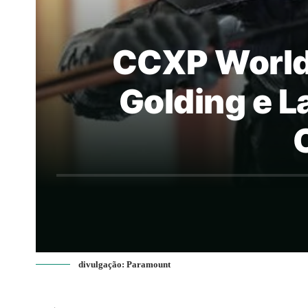
CCXP World
Golding e L
divulgação: Paramount