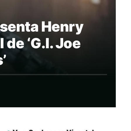
senta Henry
de ‘G.I. Joe
’