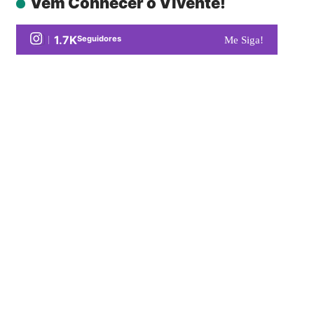
Vem Conhecer o Vivente!
1.7K
Seguidores
Me Siga!