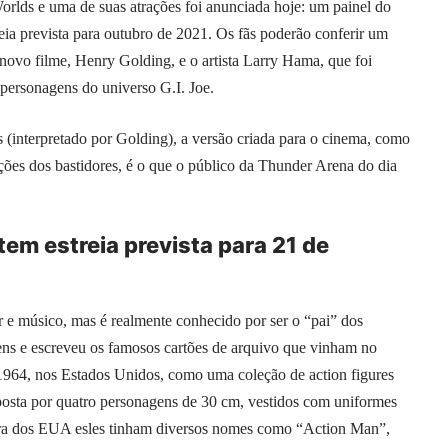
lds e uma de suas atrações foi anunciada hoje: um painel do
reia prevista para outubro de 2021. Os fãs poderão conferir um
 novo filme, Henry Golding, e o artista Larry Hama, que foi
 personagens do universo G.I. Joe.
 (interpretado por Golding), a versão criada para o cinema, como
lações dos bastidores, é o que o público da Thunder Arena do dia
tem estreia prevista para 21 de
or e músico, mas é realmente conhecido por ser o “pai” dos
ens e escreveu os famosos cartões de arquivo que vinham no
1964, nos Estados Unidos, como uma coleção de action figures
mposta por quatro personagens de 30 cm, vestidos com uniformes
Fora dos EUA esles tinham diversos nomes como “Action Man”,