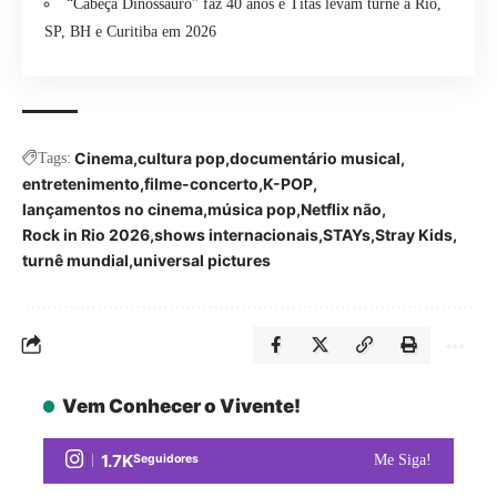
“Cabeça Dinossauro” faz 40 anos e Titãs levam turnê a Rio,
SP, BH e Curitiba em 2026
Cinema
cultura pop
documentário musical
Tags:
entretenimento
filme-concerto
K-POP
lançamentos no cinema
música pop
Netflix não
Rock in Rio 2026
shows internacionais
STAYs
Stray Kids
turnê mundial
universal pictures
Vem Conhecer o Vivente!
1.7K
Seguidores
Me Siga!