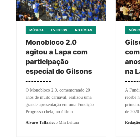
MÚSICA
EVENTOS
NOTÍCIAS
MÚSI
Monobloco 2.0
Gils
agitou a Lapa com
com
participação
ano
especial do Gilsons
na 
O Monobloco 2.0, comemorando 20
A Fundi
anos de muito carnaval, realizou uma
recebe n
grande apresentação em uma Fundição
primeir
Progresso cheia, no último…
de 202
Alvaro Tallarico
5 Min Leitura
Redaçã