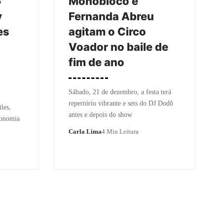
5
Monobloco e
y
Fernanda Abreu
es
agitam o Circo
Voador no baile de
fim de ano
Sábado, 21 de dezembro, a festa terá
repertório vibrante e sets do DJ Dodô
les,
antes e depois do show
ronomia
Carla Lima
4 Min Leitura