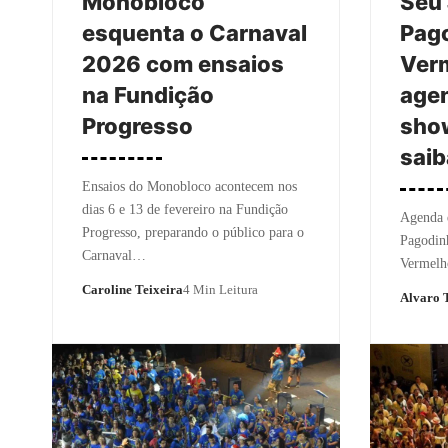
Monobloco
Seu 
esquenta o Carnaval
Pago
2026 com ensaios
Verm
na Fundição
age
Progresso
show
saib
Ensaios do Monobloco acontecem nos
dias 6 e 13 de fevereiro na Fundição
Agenda 
Progresso, preparando o público para o
Pagodin
Carnaval…
Vermelh
Caroline Teixeira
4 Min Leitura
Alvaro T