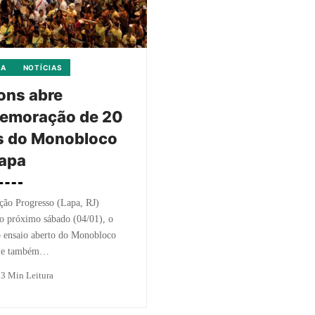
CA
NOTÍCIAS
ons abre
emoração de 20
s do Monobloco
Lapa
ção Progresso (Lapa, RJ)
o próximo sábado (04/01), o
o ensaio aberto do Monobloco
0 e também…
o
3 Min Leitura