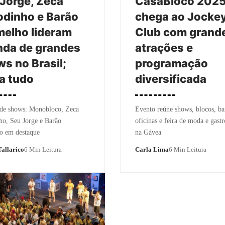
Jorge, Zeca
CasaBloco 202
dinho e Barão
chega ao Jocke
elho lideram
Club com grand
nda de grandes
atrações e
s no Brasil;
programação
a tudo
diversificada
de shows: Monobloco, Zeca
Evento reúne shows, blocos, bai
ho, Seu Jorge e Barão
oficinas e feira de moda e gast
o em destaque
na Gávea
allarico
6 Min Leitura
Carla Lima
6 Min Leitura