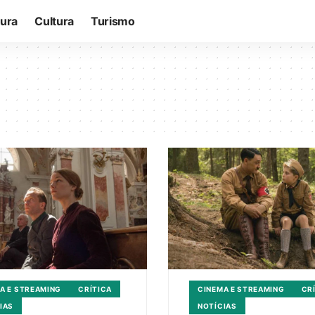
tura
Cultura
Turismo
A E STREAMING
CRÍTICA
CINEMA E STREAMING
CR
IAS
NOTÍCIAS