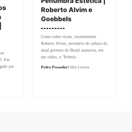
Penumbra Estética |
os
Roberto Alvim e
a
Goebbels
|
Como todos viram, recentemente
Roberto Alvim, secretário de cultura do
atual governo do Brasil anunciou, em
 ao
um vídeo, o “Prêmio…
20. Em
igido por
Pedro Pessanha
8 Min Leitura