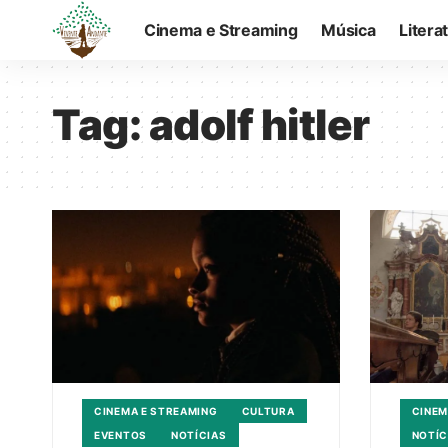
Cinema e Streaming
Música
Litera
Tag:
adolf hitler
CINEMA E STREAMING
CULTURA
CINEM
EVENTOS
NOTÍCIAS
NOTÍC