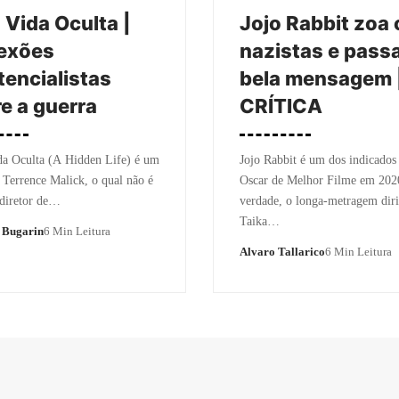
Vida Oculta |
Jojo Rabbit zoa 
exões
nazistas e pass
tencialistas
bela mensagem 
e a guerra
CRÍTICA
a Oculta (A Hidden Life) é um
Jojo Rabbit é um dos indicados
 Terrence Malick, o qual não é
Oscar de Melhor Filme em 20
 diretor de…
verdade, o longa-metragem dir
Taika…
 Bugarin
6 Min Leitura
Alvaro Tallarico
6 Min Leitura