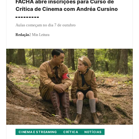
FACHA abre inscrições para Curso de
Crítica de Cinema com Andréa Cursino
Aulas começam no dia 7 de outubro
Redação
2 Min Leitura
CINEMA E STREAMING
CRÍTICA
NOTÍCIAS