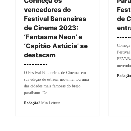
Conheça os
Para
vencedores do
Fest
Festival Bananeiras
de 
de Cinema 2023:
entr
‘Fantasma Neon’ e
‘Capitão Astúcia’ se
Começa n
Festival
destacam
FEVABAN
novembr
O Festival Bananeiras de Cinema, em
Redaçã
sua edição de estreia, movimentou uma
das cidades mais famosas do brejo
paraibano. De…
Redação
3 Min Leitura