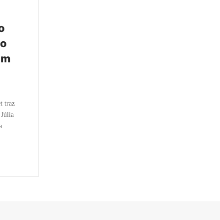
o
io
om
t traz
Júlia
a