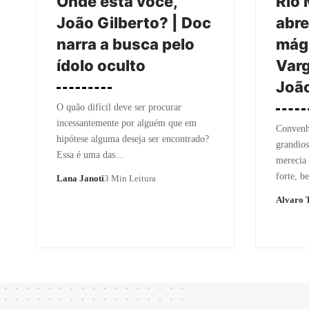
Onde está você,
Rio 
João Gilberto? | Doc
abr
narra a busca pelo
mági
ídolo oculto
Varg
Joã
O quão difícil deve ser procurar
incessantemente por alguém que em
Convenh
hipótese alguma deseja ser encontrado?
grandio
Essa é uma das…
merecia
forte, 
Lana Janoti
3 Min Leitura
Alvaro T