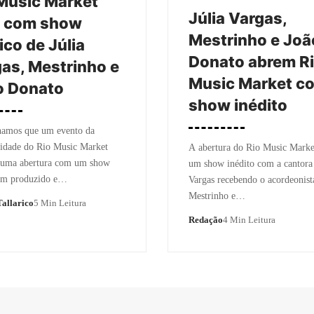
Music Market
Júlia Vargas,
e com show
Mestrinho e Joã
co de Júlia
Donato abrem R
as, Mestrinho e
Music Market c
o Donato
show inédito
amos que um evento da
sidade do Rio Music Market
A abertura do Rio Music Marke
 uma abertura com um show
um show inédito com a cantora 
bem produzido e…
Vargas recebendo o acordeonist
Mestrinho e…
allarico
5 Min Leitura
Redação
4 Min Leitura