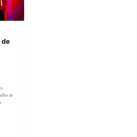
 de
oi
balho de
a