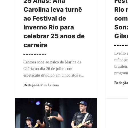
25 Anas: Ana
Fest
Carolina leva turnê
Rio 
ao Festival de
com 
Inverno Rio para
Sonz
celebrar 25 anos de
Gils
carreira
Evento a
reúne g
Cantora sobe ao palco da Marina da
brasilei
Glória no dia 26 de julho com
program
espetáculo dividido em cinco atos e…
Redaçã
Redação
4 Min Leitura