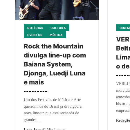
NOTÍCIAS
CULTURA
CINEM
EVENTOS
MÚSICA
VER
Rock the Mountain
Belt
divulga line-up com
Lima
Baiana System,
o de
Djonga, Luedji Luna
e mais
VERLUS
indivíd
atmosfer
Um dos Festivais de Música e Arte
história
queridinhos do Brasil já divulgou a
empresá
nova line-up que está recheada de
grandes…
Redaçã
Lana Janoti
2 Min Leitura