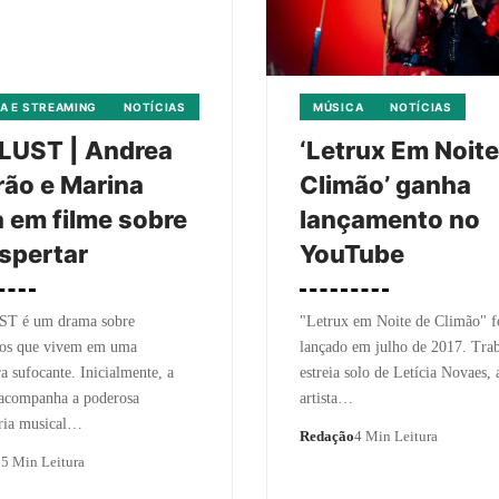
A E STREAMING
NOTÍCIAS
MÚSICA
NOTÍCIAS
LUST | Andrea
‘Letrux Em Noite
rão e Marina
Climão’ ganha
 em filme sobre
lançamento no
spertar
YouTube
T é um drama sobre
"Letrux em Noite de Climão" f
uos que vivem em uma
lançado em julho de 2017. Tra
a sufocante. Inicialmente, a
estreia solo de Letícia Novaes, 
 acompanha a poderosa
artista…
ria musical…
Redação
4 Min Leitura
o
5 Min Leitura