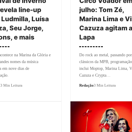
ival de Inverno
Circo Voador e
revela line-up
julho: Tom Zé,
Ludmilla, Luísa
Marina Lima e V
a, Seu Jorge,
Cazuza agitam 
ons, e mais
Lapa
contece na Marina da Glória e
Do rock ao metal, passando por
randes nomes da música
clássicos da MPB, programaçã
ra em nove dias de
inclui Moptop, Marina Lima, V
ação.
Cazuza e Crypta…
o
3 Min Leitura
Redação
3 Min Leitura