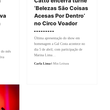
m
Catto encerra turnê
‘Belezas São Coisas
iva
Acesas Por Dentro’
a
no Circo Voador
Última apresentação do show em
homenagem a Gal Costa acontece no
dia 5 de abril, com participação de
o do mês
Marina Lima…
iva
Carla Lima
4 Min Leitura