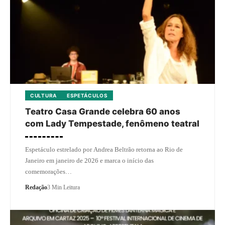
CULTURA
ESPETÁCULOS
Teatro Casa Grande celebra 60 anos
com Lady Tempestade, fenômeno teatral
Espetáculo estrelado por Andrea Beltrão retorna ao Rio de
Janeiro em janeiro de 2026 e marca o início das
comemorações…
Redação
3 Min Leitura