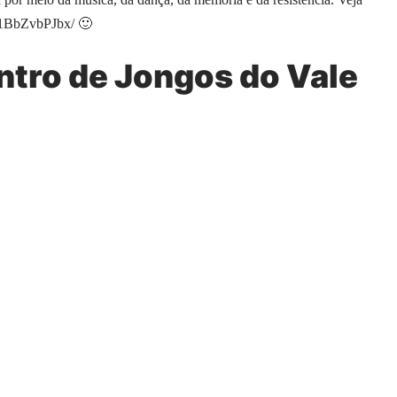
/1BbZvbPJbx/
🙂
ntro de Jongos do Vale