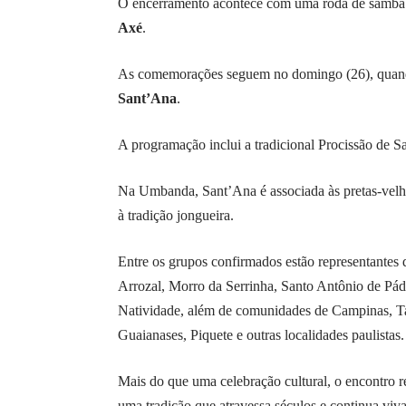
O encerramento acontece com uma roda de samba
Axé
.
As comemorações seguem no domingo (26), quand
Sant’Ana
.
A programação inclui a tradicional Procissão de S
Na Umbanda, Sant’Ana é associada às pretas-velha
à tradição jongueira.
Entre os grupos confirmados estão representantes 
Arrozal, Morro da Serrinha, Santo Antônio de Pá
Natividade, além de comunidades de Campinas, Ta
Guaianases, Piquete e outras localidades paulistas.
Mais do que uma celebração cultural, o encontro 
uma tradição que atravessa séculos e continua viv