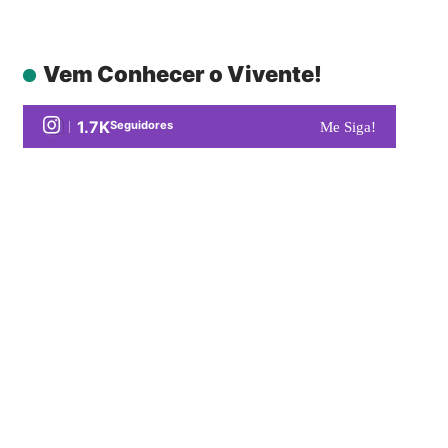
Vem Conhecer o Vivente!
1.7K
Seguidores
Me Siga!