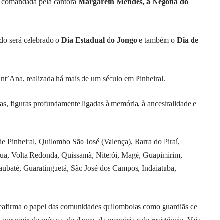
 comandada pela cantora
Margareth Mendes, a Negona do
o será celebrado o
Dia Estadual do Jongo
e também o
Dia de
ant’Ana, realizada há mais de um século em Pinheiral.
s, figuras profundamente ligadas à memória, à ancestralidade e
de Pinheiral, Quilombo São José (Valença), Barra do Piraí,
dua, Volta Redonda, Quissamã, Niterói, Magé, Guapimirim,
ubaté, Guaratinguetá, São José dos Campos, Indaiatuba,
reafirma o papel das comunidades quilombolas como guardiãs de
a por meio da música, da dança, da memória e da resistência. Veja