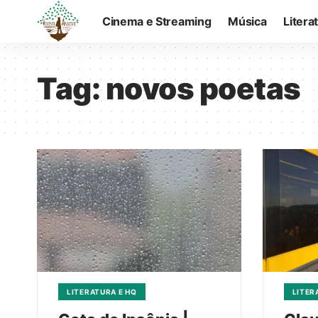
Cinema e Streaming
Música
Litera
Tag:
novos poetas
LITERATURA E HQ
LITER