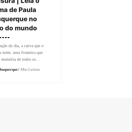
sura | Leia o
ma de Paula
uquerque no
lo do mundo
ação do dia, a curva que o
a noite, uma fronteira que
a memória de todos os…
lbuquerque
2 Min Leitura