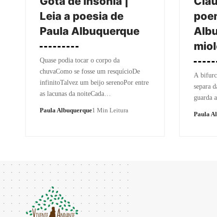
Gota de Insônia |
Clau
Leia a poesia de
poe
Paula Albuquerque
Alb
mio
Quase podia tocar o corpo da
chuvaComo se fosse um resquícioDe
A bifurc
infinitoTalvez um beijo serenoPor entre
separa d
as lacunas da noiteCada…
guarda 
Paula Albuquerque
1 Min Leitura
Paula A