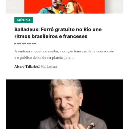
MÚSICA
Balladeux: Forró gratuito no Rio une
ritmos brasileiros e franceses
A sanfona encontra o samba, a canção francesa flerta com o xote
e o público deixa de ser plateia para…
Alvaro Tallarico
2 Min Leitura