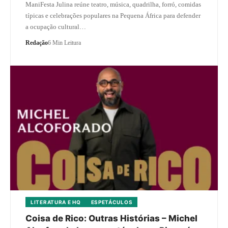
ManiFesta Julina reúne teatro, música, quadrilha, forró, comidas
típicas e celebrações populares na Pequena África para defender
a ocupação cultural…
Redação
6 Min Leitura
LITERATURA E HQ
ESPETÁCULOS
Coisa de Rico: Outras Histórias – Michel