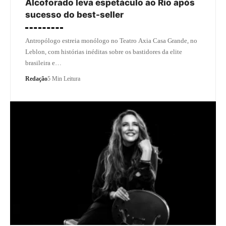
Alcoforado leva espetáculo ao Rio após
sucesso do best-seller
Antropólogo estreia monólogo no Teatro Axia Casa Grande, no
Leblon, com histórias inéditas sobre os bastidores da elite
brasileira e…
Redação
5 Min Leitura