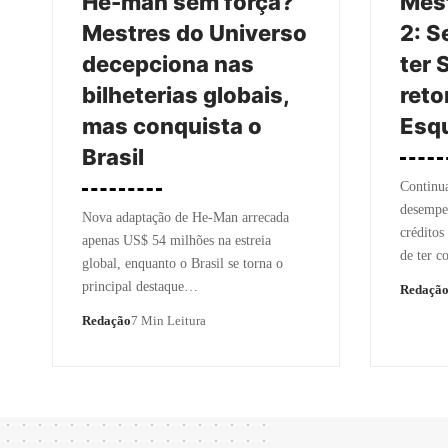
He-man sem força?
Mest
Mestres do Universo
2: S
decepciona nas
ter 
bilheterias globais,
reto
mas conquista o
Esq
Brasil
Continu
desempe
Nova adaptação de He-Man arrecada
créditos
apenas US$ 54 milhões na estreia
de ter c
global, enquanto o Brasil se torna o
principal destaque…
Redaçã
Redação
7 Min Leitura