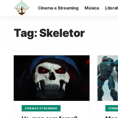
Cinema e Streaming
Música
Litera
Tag:
Skeletor
CINEMA E STREAMING
CINEM