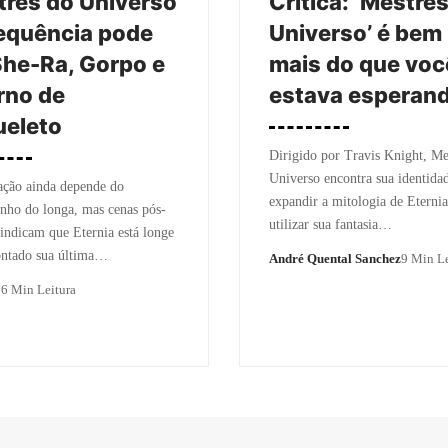
res do Universo
Crítica: ‘Mestre
equência pode
Universo’ é bem
She-Ra, Gorpo e
mais do que voc
rno de
estava esperan
ueleto
Dirigido por Travis Knight, Me
Universo encontra sua identida
ação ainda depende do
expandir a mitologia de Eternia
nho do longa, mas cenas pós-
utilizar sua fantasia…
 indicam que Eternia está longe
ontado sua última…
André Quental Sanchez
9 Min Le
o
6 Min Leitura