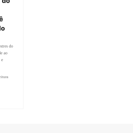
s do
ê
do
stres do
de ao
 e
itura