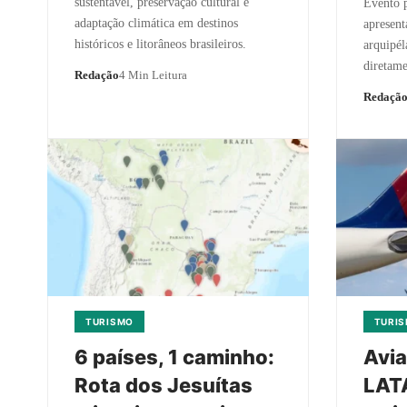
sustentável, preservação cultural e
Evento p
adaptação climática em destinos
apresent
históricos e litorâneos brasileiros.
arquipél
diretame
Redação
4 Min Leitura
Redaçã
TURISMO
TURI
6 países, 1 caminho:
Avia
Rota dos Jesuítas
LAT