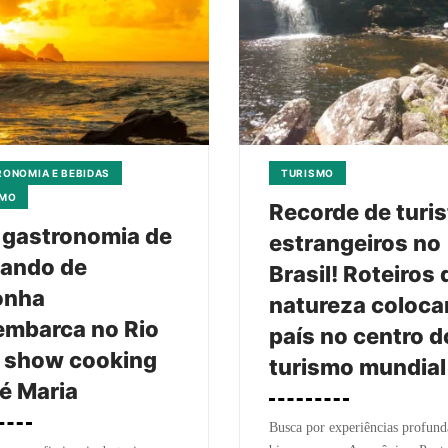
ONOMIA E BEBIDAS
TURISMO
SMO
Recorde de turi
 gastronomia de
estrangeiros no
nando de
Brasil! Roteiros 
onha
natureza coloca
embarca no Rio
país no centro d
 show cooking
turismo mundial
é Maria
Busca por experiências profun