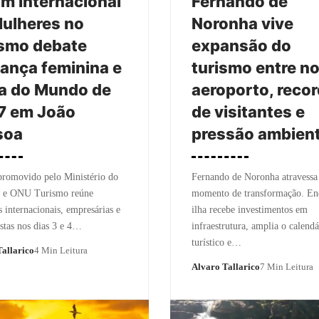
m Internacional
Fernando de
ulheres no
Noronha vive
ismo debate
expansão do
rança feminina e
turismo entre n
a do Mundo de
aeroporto, reco
7 em João
de visitantes e
soa
pressão ambient
promovido pelo Ministério do
Fernando de Noronha atravess
 e ONU Turismo reúne
momento de transformação. En
s internacionais, empresárias e
ilha recebe investimentos em
istas nos dias 3 e 4…
infraestrutura, amplia o calendá
turístico e…
allarico
4 Min Leitura
Alvaro Tallarico
7 Min Leitura