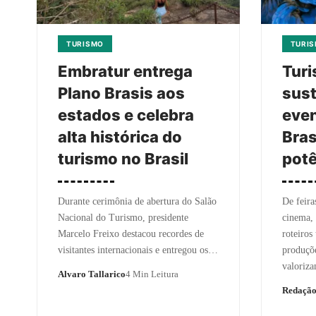
TURISMO
TURI
Embratur entrega
Turi
Plano Brasis aos
sust
estados e celebra
even
alta histórica do
Bras
turismo no Brasil
potê
Durante cerimônia de abertura do Salão
De feiras
Nacional do Turismo, presidente
cinema, 
Marcelo Freixo destacou recordes de
roteiros
visitantes internacionais e entregou os…
produçõe
valori
Alvaro Tallarico
4 Min Leitura
Redaçã