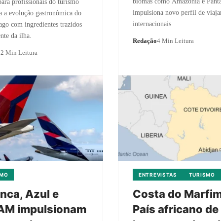
biomas como Amazônia e Panta
ara profissionais do turismo
impulsiona novo perfil de viaja
a a evolução gastronômica do
internacionais
ago com ingredientes trazidos
nte da ilha.
Redação
4 Min Leitura
o
2 Min Leitura
SMO
ENTREVISTAS
TURISMO
nca, Azul e
Costa do Marfim
AM impulsionam
País africano de 