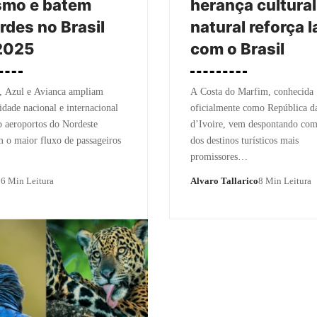
smo e batem
herança cultural
rdes no Brasil
natural reforça 
2025
com o Brasil
Azul e Avianca ampliam
A Costa do Marfim, conhecida
idade nacional e internacional
oficialmente como República d
 aeroportos do Nordeste
d’Ivoire, vem despontando co
m o maior fluxo de passageiros
dos destinos turísticos mais
promissores…
o
6 Min Leitura
Alvaro Tallarico
8 Min Leitura