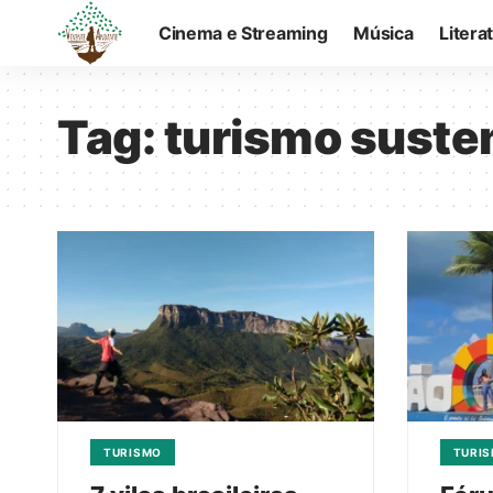
Cinema e Streaming
Música
Litera
Tag:
turismo suste
TURISMO
TURI