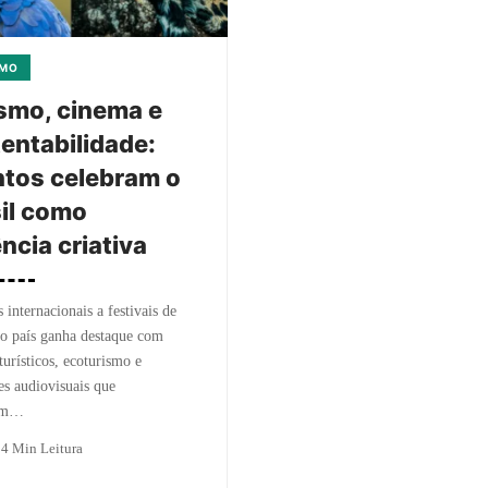
SMO
smo, cinema e
entabilidade:
tos celebram o
il como
ncia criativa
 internacionais a festivais de
o país ganha destaque com
 turísticos, ecoturismo e
s audiovisuais que
zam…
o
4 Min Leitura