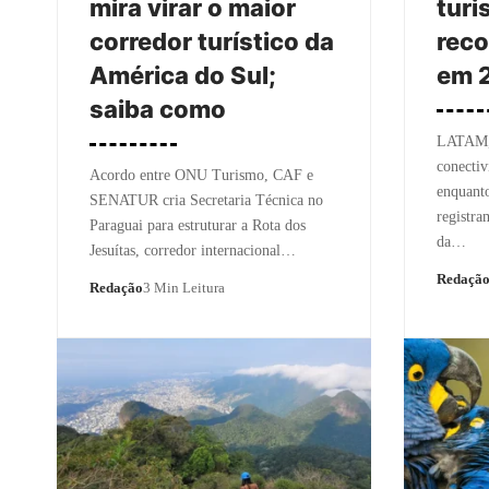
mira virar o maior
turi
corredor turístico da
reco
América do Sul;
em 
saiba como
LATAM, 
conectiv
Acordo entre ONU Turismo, CAF e
enquanto
SENATUR cria Secretaria Técnica no
registra
Paraguai para estruturar a Rota dos
da…
Jesuítas, corredor internacional…
Redaçã
Redação
3 Min Leitura