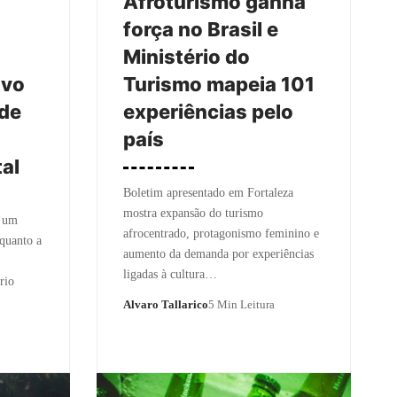
Afroturismo ganha
força no Brasil e
Ministério do
ovo
Turismo mapeia 101
rde
experiências pelo
país
al
Boletim apresentado em Fortaleza
mostra expansão do turismo
a um
afrocentrado, protagonismo feminino e
quanto a
aumento da demanda por experiências
ligadas à cultura…
rio
Alvaro Tallarico
5 Min Leitura