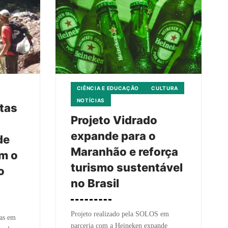
CIÊNCIA E EDUCAÇÃO
CULTURA
NOTÍCIAS
stas
Projeto Vidrado
expande para o
de
Maranhão e reforça
m o
turismo sustentável
o
no Brasil
Projeto realizado pela SOLOS em
das em
parceria com a Heineken expande