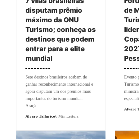
7 vilas brasileiras
Fóru
disputam prêmio
de M
máximo da ONU
Tur
Turismo; conheça os
lide
destinos que podem
Cop
entrar para a elite
202
mundial
Pes
Sete destinos brasileiros acabam de
Evento 
ganhar reconhecimento internacional e
Turismo
agora disputam um dos prêmios mais
ministra
importantes do turismo mundial.
especial
Araçá…
Alvaro T
Alvaro Tallarico
6 Min Leitura