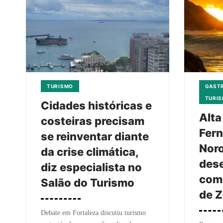
TURISMO
GASTR
TURI
Cidades históricas e
Alta
costeiras precisam
Fer
se reinventar diante
Nor
da crise climática,
des
diz especialista no
com
Salão do Turismo
de Z
Debate em Fortaleza discutiu turismo