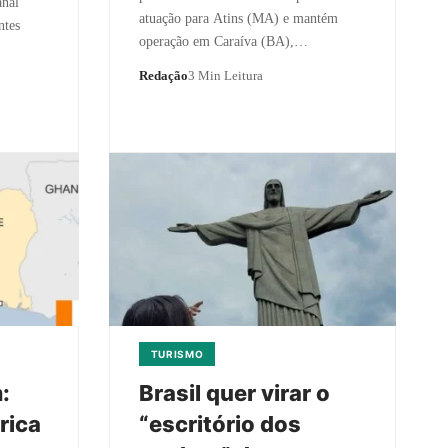
nal
atuação para Atins (MA) e mantém
ntes
operação em Caraíva (BA),…
Redação
3 Min Leitura
TURISMO
:
Brasil quer virar o
rica
“escritório dos