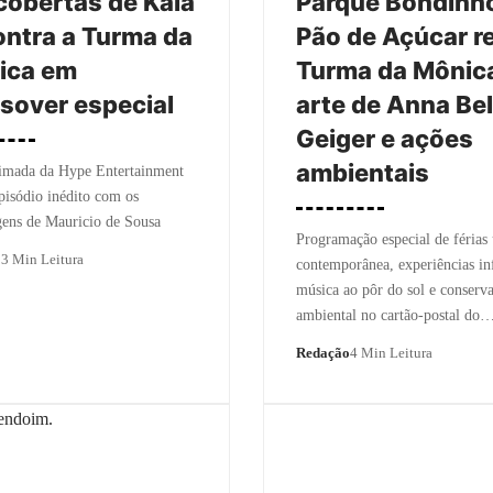
obertas de Kaia
Parque Bondinh
ntra a Turma da
Pão de Açúcar r
ica em
Turma da Mônic
sover especial
arte de Anna Bel
Geiger e ações
ambientais
nimada da Hype Entertainment
episódio inédito com os
ens de Mauricio de Sousa
Programação especial de férias 
o
3 Min Leitura
contemporânea, experiências inf
música ao pôr do sol e conserv
ambiental no cartão-postal do
Redação
4 Min Leitura