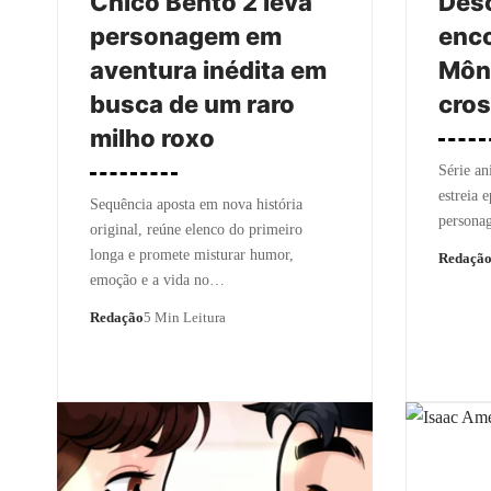
Chico Bento 2 leva
Desc
personagem em
enco
aventura inédita em
Môn
busca de um raro
cros
milho roxo
Série a
estreia 
Sequência aposta em nova história
personag
original, reúne elenco do primeiro
longa e promete misturar humor,
Redaçã
emoção e a vida no…
Redação
5 Min Leitura