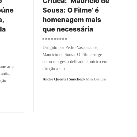
o
Crítica: ‘Mauricio de
eúne
Sousa: O Filme’ é
a,
homenagem mais
la
que necessária
Dirigido por Pedro Vasconcelos,
Mauricio de Sousa: O Filme surge
como um gesto delicado e onírico em
une arte
direção a um…
antis,
André Quental Sanchez
6 Min Leitura
ação
…