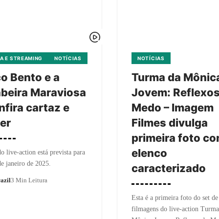
A E STREAMING
NOTÍCIAS
NOTÍCIAS
o Bento e a
Turma da Mônic
beira Maraviosa
Jovem: Reflexos
nfira cartaz e
Medo – Imagem
er
Filmes divulga
primeira foto c
elenco
do live-action está prevista para
de janeiro de 2025.
caracterizado
azil
3 Min Leitura
Esta é a primeira foto do set de
filmagens do live-action Turma