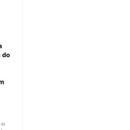
a
 do
om
 da