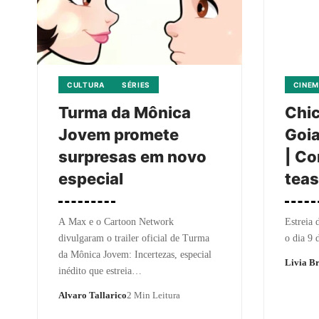
CULTURA
SÉRIES
CINEM
Turma da Mônica
Chic
Jovem promete
Goia
surpresas em novo
| Co
especial
teas
A Max e o Cartoon Network
Estreia 
divulgaram o trailer oficial de Turma
o dia 9 
da Mônica Jovem: Incertezas, especial
Livia Br
inédito que estreia…
Alvaro Tallarico
2 Min Leitura