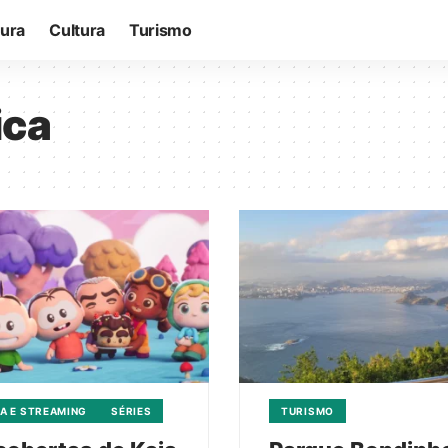
tura
Cultura
Turismo
ica
A E STREAMING
SÉRIES
TURISMO