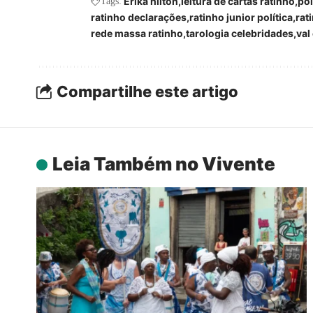
Erika hilton
leitura de cartas ratinho
pol
Tags:
ratinho declarações
ratinho junior política
rat
rede massa ratinho
tarologia celebridades
val
Compartilhe este artigo
Leia Também no Vivente