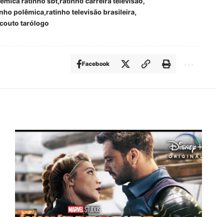
êmica ratinho sbt
ratinho carreira televisão
inho polêmica
ratinho televisão brasileira
 couto tarólogo
Facebook