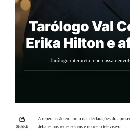
Tarólogo Val C
Erika Hilton e 
Tarólogo interpreta repercussão envo
A repercussão em torno das declarações do apres
debates nas redes sociais e no meio televisivo.
SHARE