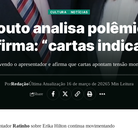
CULTURA
NOTÍCIAS
outo analisa polêmi
afirma: “cartas indi
lvendo o apresentador e afirma que cartas apontam tensão mom
Por
Redação
Última Atualização 16 de março de 2026
5 Min Leitura
Share
entador
Ratinho
sobre Erika Hilton continua movimentando