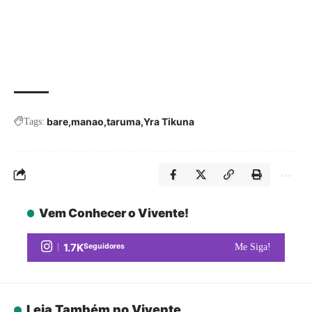
bare
manao
taruma
Yra Tikuna
Tags:
Vem Conhecer o Vivente!
1.7K
Seguidores
Me Siga!
Leia Também no Vivente