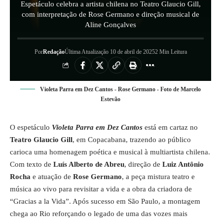
Espetáculo celebra a artista chilena no Teatro Glaucio Gill,
com interpretação de Rose Germano e direção musical de
Aline Gonçalves
Por
Redação
Última Atualização 10 de abril de 2025
2 Min Leitura
Violeta Parra em Dez Cantos - Rose Germano - Foto de Marcelo
Estevão
O espetáculo
Violeta Parra em Dez Cantos
está em cartaz no
Teatro Glaucio Gill
, em Copacabana, trazendo ao público
carioca uma homenagem poética e musical à multiartista chilena.
Com texto de
Luís Alberto de Abreu
, direção de
Luiz Antônio
Rocha
e atuação de
Rose Germano
, a peça mistura teatro e
música ao vivo para revisitar a vida e a obra da criadora de
“Gracias a la Vida”. Após sucesso em São Paulo, a montagem
chega ao Rio reforçando o legado de uma das vozes mais