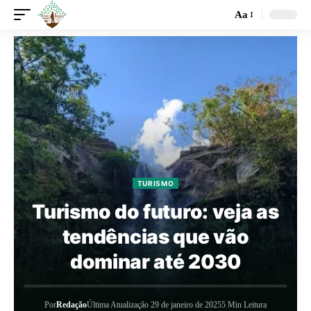
Aa
TURISMO
Turismo do futuro: veja as
tendências que vão
dominar até 2030
Por
Redação
Última Atualização 29 de janeiro de 2025
5 Min Leitura